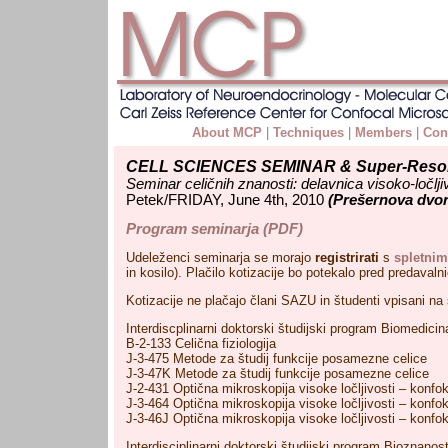
About MCP
|
Techniques
|
Members
|
Con
CELL SCIENCES SEMINAR & Super-Resol
Seminar celičnih znanosti: delavnica visoko-ločlj
Petek/FRIDAY, June 4th, 2010
(Prešernova dvora
Program seminarja (PDF)
Udeleženci seminarja se morajo
registrirati
s
spletni
in kosilo). Plačilo kotizacije bo potekalo pred predaval
Kotizacije ne plačajo člani SAZU in študenti vpisani 
Interdiscplinarni doktorski študijski program Biomedicin
B-2-133 Celična fiziologija
J-3-475 Metode za študij funkcije posamezne celice
J-3-47K Metode za študij funkcije posamezne celice
J-2-431 Optična mikroskopija visoke ločljivosti – konfo
J-3-464 Optična mikroskopija visoke ločljivosti – konfo
J-3-46J Optična mikroskopija visoke ločljivosti – konfo
Interdisciplinarni doktorski študijski program Bioznanost