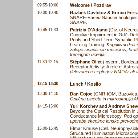
09:55-10:00
Welcome / Pozdrav
10:00-10:45
Bazbek Davletov & Enrico Ferra
SNARE-Based Nanotechnologies
SNARE.
10:45-11:30
Patrizia D'Adamo
(Div. of Neuros
Cognitive Impairment in Gdi1-Defi
Pools and Short-Term Synaptic Pla
Learning Training.
Kognitivni defi
zalogo sinaptičnih mešičkov, kratko
treningom učenja.
11:30-12:15
Stéphane Oliet
(Inserm, Bordeau
Receptor Activity: A role of Astr
delovanju receptorjev NMDA: ali as
12:15-13:30
Lunch / Kosilo
13:30-14:15
Dan Cojoc
(CNR-IOM, Bazovica, I
Optična pinceta in mikroskopija AFM
14:15-15:00
Yuri Korchev and Andrew Shev
Beyond the Optical Resolution in L
Conductance Microscopy.
Pod opt
uporaba skenirne ionske prevodno
15:00-15:45
Elmar Krause
(
Cell. Neurophysiolo
Structured Illumination Microscopy