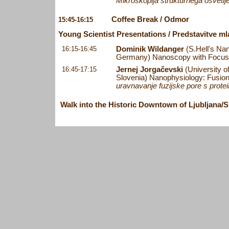
Mikroskopija strukturnega osvetlj
Coffee Break / Odmor
15:45-16:15
Young Scientist Presentations / Predstavitve m
16:15-16:45
Dominik Wildanger
(S.Hell's Na
Germany) Nanoscopy with Focuse
16:45-17:15
Jernej Jorgačevski
(University of
Slovenia) Nanophysiology: Fusio
uravnavanje fuzijske pore s prot
Walk into the Historic Downtown of Ljubljana/Sp